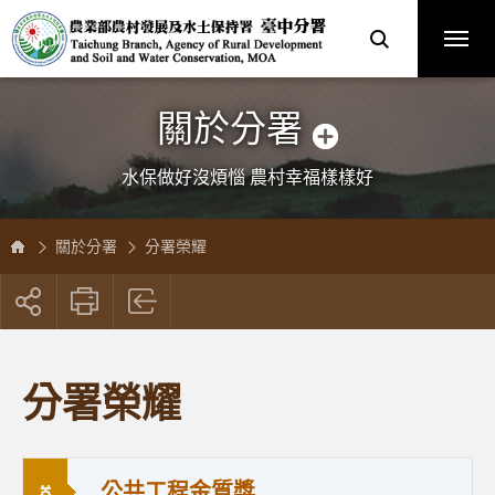
跳
農
到
業
主
部
要
農
內
村
容
發
區
展
塊
及
水
土
保
關於分署
持
署
臺
中
分
水保做好沒煩惱 農村幸福樣樣好
署
全
球
資
訊
網
關於分署
分署榮耀
展
開
社
群
按
分署榮耀
鈕
公共工程金質獎