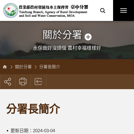
跳
農
到
業
主
部
要
農
內
村
容
發
區
展
塊
及
水
土
保
關於分署
持
署
臺
中
分
水保做好沒煩惱 農村幸福樣樣好
署
全
球
資
訊
網
關於分署
分署長簡介
展
開
社
群
按
分署長簡介
鈕
更新日期：
2024-03-04