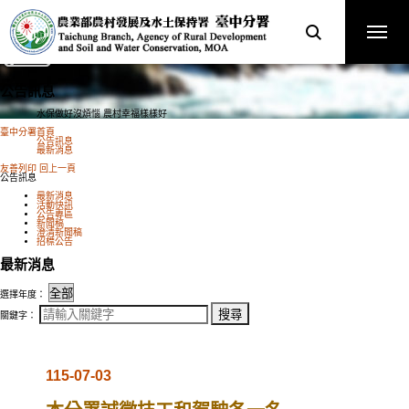
跳
農
到
側邊選單開關
主
業
要
內
部
容
區
農
塊
村
公告訊息
發
展
水保做好沒煩惱 農村幸福樣樣好
及
臺中分署首頁
公告訊息
水
最新消息
展
土
友善列印
回上一頁
開
公告訊息
社
保
群
最新消息
按
持
活動快訊
鈕
公告專區
署
新聞稿
澄清新聞稿
臺
招標公告
中
最新消息
分
選擇年度：
署
關
全
鍵
關鍵字：
字
球
搜
尋
資
訊
115-07-03
網