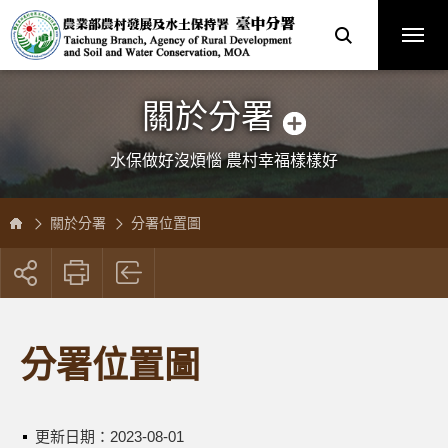
跳
農
到
業
主
部
要
農
內
村
容
發
區
展
塊
及
水
土
保
關於分署
持
署
臺
中
分
水保做好沒煩惱 農村幸福樣樣好
署
全
球
資
訊
網
關於分署
分署位置圖
展
開
社
群
按
分署位置圖
鈕
更新日期：
2023-08-01