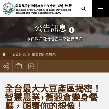
跳
農
到
業
主
部
要
農
內
村
容
發
區
展
塊
及
水
土
保
公告訊息
持
署
臺
中
分
水保做好沒煩惱 農村幸福樣樣好
署
全
球
資
訊
網
公告訊息
重要資訊及成果
展
開
社
群
按
全台最大大豆產區揭密！
鈕
智慧農業+舊穀倉變身餐
廳，顛覆你的想像！