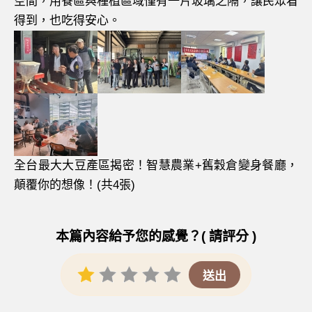
空間，用餐區與種植區域僅有一片玻璃之隔，讓民眾看
得到，也吃得安心。
全台最大大豆產區揭密！智慧農業+舊穀倉變身餐廳，
顛覆你的想像！(共4張)
本篇內容給予您的感覺？( 請評分 )