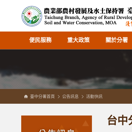
跳
農
到
業
主
部
縮小
一般
加大
要
農
內
村
容
發
區
展
塊
及
水
土
保
持
署
便民服務
重大政策
關於分署
臺
中
分
署
全
球
資
訊
網
臺中分署首頁
公告訊息
活動快訊
:::
:::
台中