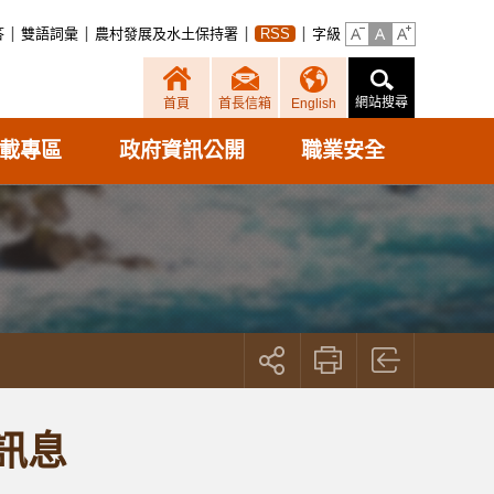
答
雙語詞彙
農村發展及水土保持署
RSS
字級
網站搜尋
首頁
首長信箱
English
載專區
政府資訊公開
職業安全
展
開
社
群
按
訊息
鈕