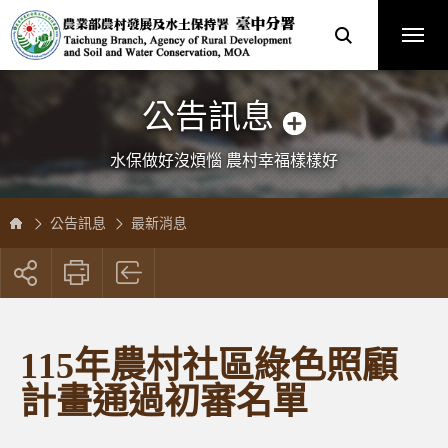
跳
農
到
業
主
部
要
農
內
村
容
發
區
展
塊
及
水
土
保
公告訊息
持
署
臺
中
分
水保做好沒煩惱 農村幸福樣樣好
署
全
球
資
訊
網
公告訊息
最新消息
展
開
社
群
按
115年農村社區綠色照顧
鈕
計畫通過初審名單