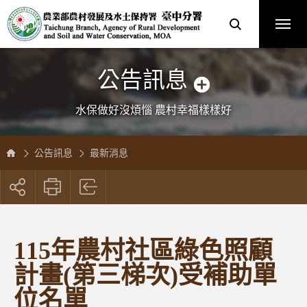
跳
農
到
業
主
部
要
農
內
村
容
發
區
展
塊
及
水
土
保
公告訊息
持
署
臺
中
分
水保做好沒煩惱 農村幸福樣樣好
署
全
球
資
訊
網
公告訊息
最新消息
展
開
社
群
按
115年農村社區綠色照顧
鈕
計畫(第三梯次)受補助單
位名單