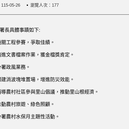
：
115-05-26
瀏覽人次：177
署長具體事蹟如下:
機關工程參賽，爭取佳績。
精進文書檔案作業，獲金檔獎肯定。
分署政風業務。
闢建消波塊堆置場，增進防災效能。
輔導農村社區參與里山倡議，推動里山根經濟。
推動農村旅遊、綠色照顧。
分署農村水保月主題性活動。