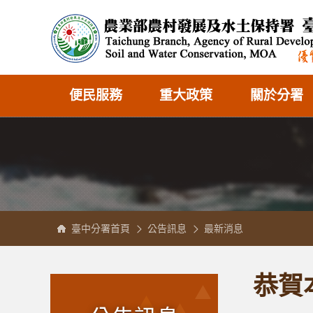
跳
農
到
業
主
部
縮小
一般
加大
要
農
內
村
容
發
區
展
塊
及
水
土
保
持
署
便民服務
重大政策
關於分署
臺
中
分
署
全
球
資
訊
網
臺中分署首頁
公告訊息
最新消息
:::
:::
恭賀