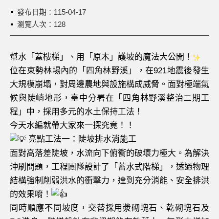
發布日期：
115-04-17
瀏覽人次：128
幫水「蓋樓梯」、用「原木」護坡的魔法大公開！
位在東勢林場內的「四角林野溪」，在921地震後發生
大規模崩塌，對周邊農地與設施構成威脅。面對極端氣
候與陡峭地形，臺中分署在「四角林野溪整治二期工
程」中，採用多元的水土保持工法！
今天水編就帶大家來一探究竟！！
亮點工法一：陡坡排水消能工
面對高落差陡坡，水流向下俯衝的破壞力極大。為解決
沖刷問題，工程團隊設計了「蓄水式階梯」，透過物理
結構強制削弱洪水的衝擊力，達到充分消能、安全排洪
的效果唷！
同時順應不同坡度，交替採用漿砌塊石、乾砌塊石及