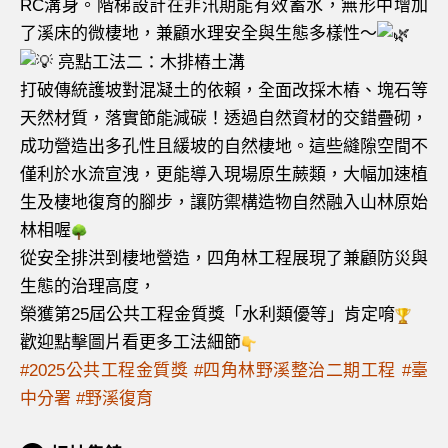
RC溝身。階梯設計在非汛期能有效蓄水，無形中增加
了溪床的微棲地，兼顧水理安全與生態多樣性～
亮點工法二：木排樁土溝
打破傳統護坡對混凝土的依賴，全面改採木樁、塊石等
天然材質，落實節能減碳！透過自然資材的交錯疊砌，
成功營造出多孔性且緩坡的自然棲地。這些縫隙空間不
僅利於水流宣洩，更能導入現場原生蕨類，大幅加速植
生及棲地復育的腳步，讓防禦構造物自然融入山林原始
林相喔
從安全排洪到棲地營造，四角林工程展現了兼顧防災與
生態的治理高度，
榮獲第25屆公共工程金質獎「水利類優等」肯定唷
歡迎點擊圖片看更多工法細節
#2025公共工程金質獎
#四角林野溪整治二期工程
#臺
中分署
#野溪復育