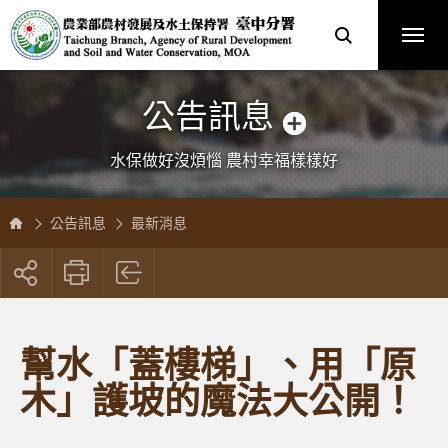
跳
農
到
業
主
部
要
農
內
村
容
發
區
展
塊
及
水
土
保
公告訊息
持
署
臺
中
分
水保做好沒煩惱 農村幸福樣樣好
署
全
球
資
訊
網
公告訊息
最新消息
展
開
社
群
按
幫水「蓋樓梯」、用「原
鈕
木」護坡的魔法大公開！