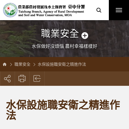
跳
農
到
業
主
部
要
農
內
村
容
發
區
展
塊
及
水
土
保
職業安全
持
署
臺
中
分
水保做好沒煩惱 農村幸福樣樣好
署
全
球
資
訊
網
職業安全
水保設施職安衛之精進作法
展
開
社
群
按
水保設施職安衛之精進作
鈕
法