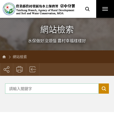
跳
農
到
業
主
部
要
農
內
村
容
發
區
展
塊
及
水
土
保
網站檢索
持
署
臺
中
分
水保做好沒煩惱 農村幸福樣樣好
署
全
球
資
訊
網
網站檢索
展
開
社
群
關
關
按
鍵
鍵
字
字
鈕
輸
搜
入
尋