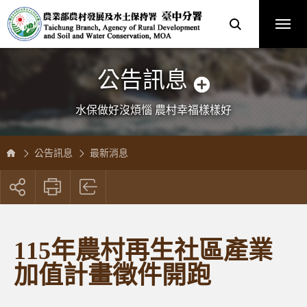
跳
農
到
業
主
部
要
農
內
村
容
發
區
展
塊
及
水
土
保
公告訊息
持
署
臺
中
分
水保做好沒煩惱 農村幸福樣樣好
署
全
球
資
訊
網
公告訊息
最新消息
展
開
社
群
按
115年農村再生社區產業
鈕
加值計畫徵件開跑