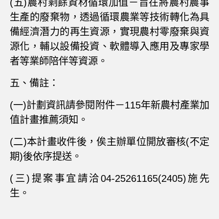
(五)農村剩餘資材循環加值－旨在將農村農事
生產的廢棄物，透過循環農業等技術轉化為具
備經濟潛力的再生資源，實現農村零廢棄與資
源化，輔以
設備投資、軟體導入應用及專家學
者等業師陪伴等資源。
五、備註：
(一)計劃資訊請參閱附件－115年新農村產業加
值計畫推薦須知
。
(二)本計畫收件後，俟主辦單位開放審核(不定
期)後依序提送。
(三)提案事宜請洽04-25261165(2405)施先
生。