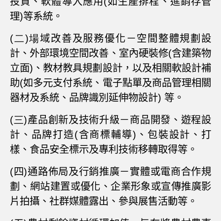
投資、軟體導入應用
(
如生產排程、進銷存管
理
)
等系統。
(二)場
域改善及服務優化
－
空間整體規劃設
計、外部環境空間改善、室內硬裝修
(
含建築物
立面
)
、教材教具規劃設計，以及相關軟設計補
助
(
如
多元支付系統、電子點單及商品管理相關
器材及系統、品牌識別延伸物設計
)
等。
(三)
產品創新及技術升級－商品開發、遊程設
計、品牌打造
(
含商標輔導
)
、包裝設計、打
樣、食品安全標示及專利技術移轉取得等。
(四)通路佈局及行銷推廣－實體或電商合作規
劃、網站建置或優化、企業形象或宣傳推廣影
片拍攝、社群媒體露出、參與展售活動等。